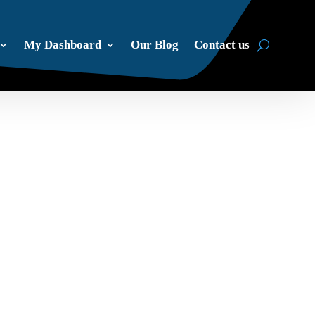
My Dashboard
Our Blog
Contact us
endrer seg over tid. Dagens
er designet for å styre stabile
, oppstår risiko ikke ved