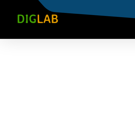
AI-Klar Styre
Kontinuerlig tillit og kontroll. Hvor
Virksomhetene er i økende grad avh
governance- og compliance-modell er
systemer. Problemet er at de systeme