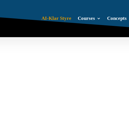
AI-Klar Styre
Courses
Concepts
dan styrer faktisk kan styre i en AI-drevet virkelighet.
engige av systemer og automatiserte beslutninger som 
 i hovedsak basert på punktvise godkjenninger. Styrene 
ne ikke finnes lenger. I dag, og med introduksjon av AI